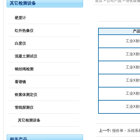
首页
>
公司产品
>
理化设
其它检测设备
硬度计
红外热像仪
产
工业X射
白度仪
工业X射
混凝土测试仪
工业X射
钢丝绳检测
工业X射
看谱镜
工业X射
铁素体测定仪
工业X射
管线探测仪
其它检测设备
上一个:
报价单－乐得系
相关产品