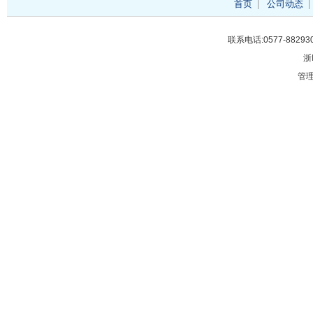
首页
公司动态
联系电话:0577-88293
浙
管理