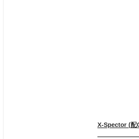
X-Spector (
配