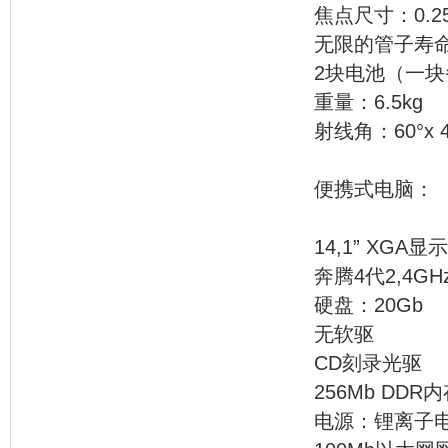
焦点尺寸：0.25
无限的管子寿
2块电池（一块备
重量：6.5kg
射线角：60°x 4
便携
14,1” XGA显
奔腾4代2,4GHz-
硬盘：20Gb
无软驱
CD刻录光驱
256Mb DDR
电源：锂离子