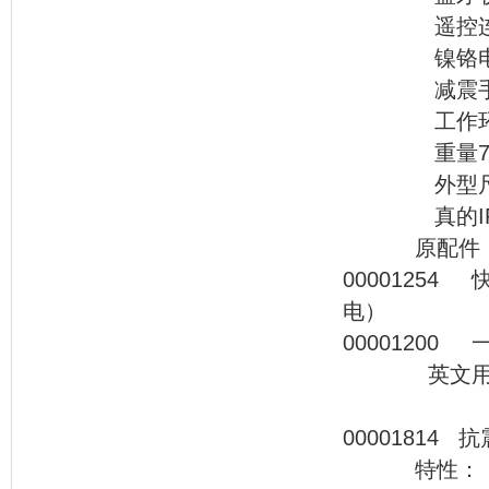
遥控连
镍铬电池36
减震手
工作环境温度：
重量7.0k
外型尺寸ø1
真的IP5
原配件
00001254
电） 
000012
英文
0000
特性：