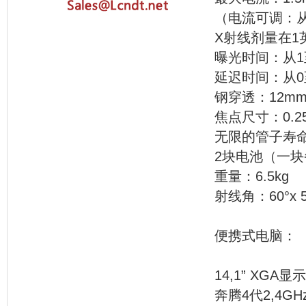
（电流可调：从0
X射线剂量在1英尺
曝光时间：从1
延迟时间：从0
钢穿透：12m
焦点尺寸：0.25
无限的管子寿
2块电池（一块备
重量：6.5kg
射线角：60°x 5
便携
14,1” XGA显
奔腾4代2,4GHz-