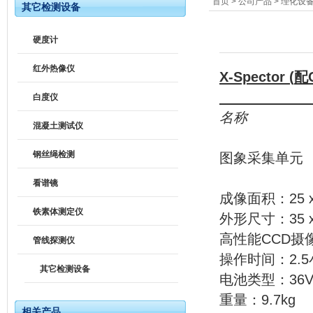
首页
>
公司产品
>
理化设
其它检测设备
硬度计
红外热像仪
X-Spector (
配
白度仪
名称
混凝土测试仪
钢丝绳检测
图象
看谱镜
成像面积：25 
铁素体测定仪
外形尺寸：35 x 
高性能CCD摄像机：76
管线探测仪
操作时间：2.
其它检测设备
电池类型：36V
重量：9.7kg
相关产品