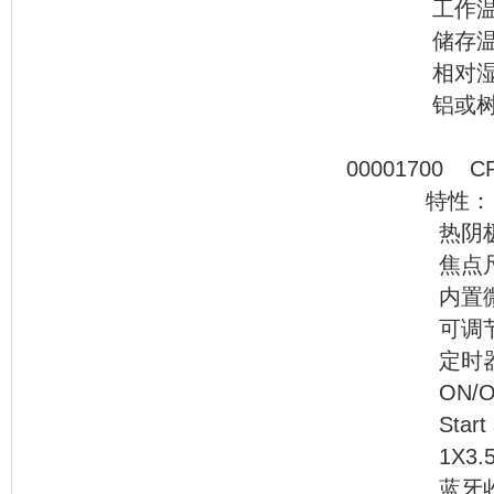
工作温度：0
储存温度：-4
相对湿度：5
铝或树脂
00001
特性：
热阴极160k
焦点尺寸0.2
内置微控制
可调节数字
定时器，通
ON/OF
Start an
1X3.5寸
蓝牙收