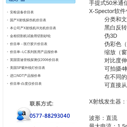
手提式50米通
X-Spector软
安检设备价目表
分类和文件管
国产X射线探伤机价目表
黑白反转
本公司产X射线机/X光机价目表
伪3D
金相切割机试验用切割砂轮
伪彩色（可
价目单－医疗胶片价目表
缩放（窗口
价目单--LC系列医用产品报价单
对比度伸
英国雷迪管线探测仪2006价目表
可拍摄4幅连
美国SP紫外线灯价目表
进口NDT产品报价单
在不同的X射
价目单-白度仪价目表
可直接从笔
X射线发
波形：直流
最大电流：1.5