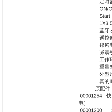
定时器，通
ON/OF
Start an
1X3.5寸
蓝牙收
遥控连
镍铬电池36
减震手
工作环境温度：
重量6.5k
外型尺寸ø1
真的IP5
原配件
00001254
电） 
000012