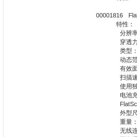
000018
特性：
分辨率：AWG
穿透力：最
类型：线
动态范围：40
有效面积：5
扫描速度：0.5
使用独立的
电池充满可
FlatSca
外型尺寸：72
重量：<
无线连接：无