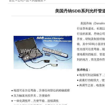
首页
>
公司产品
>
内窥镜类
>
美国丹纳SDB系列光纤管
美国丹纳（Danatr
行业享有盛名。长期以
行业的发展。丹纳公司
开发，研制及制造经验
镜。其中SDB(小直
性光缆可任意弯曲，能
便地看到挡板后、管道
到的地方，而无需作昂
技术特点：
● 电缆可到达隔板下
● 卤素灯功能强大，
● 再调节之前，电缆
● 电缆可全方位弯曲，方便任何部位的精确观察
● 压力触发光控开关，方便操作
● 一体化调焦环，方便平稳，连续调焦