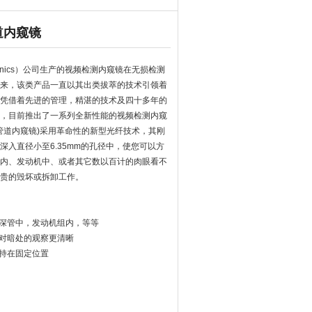
道内窥镜
onics）公司生产的视频检测内窥镜在无损检测
来，该类产品一直以其出类拔萃的技术引领着
凭借着先进的管理，精湛的技术及四十多年的
，目前推出了一系列全新性能的视频检测内窥
径管道内窥镜)采用革命性的新型光纤技术，其刚
深入直径小至6.35mm的孔径中，使您可以方
内、发动机中、或者其它数以百计的肉眼看不
贵的毁坏或拆卸工作。
，深管中，发动机组内，等等
使对暗处的观察更清晰
保持在固定位置