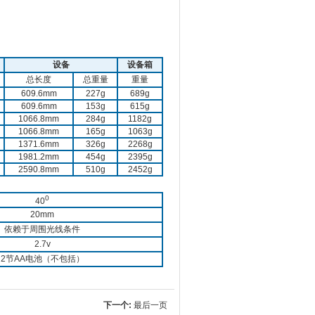
设备
设备箱
总长度
总重量
重量
609.6mm
227g
689g
609.6mm
153g
615g
1066.8mm
284g
1182g
1066.8mm
165g
1063g
1371.6mm
326g
2268g
1981.2mm
454g
2395g
2590.8mm
510g
2452g
0
40
20mm
依赖于周围光线条件
2.7v
2节AA电池（不包括）
下一个:
最后一页