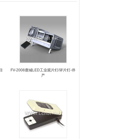
目
FV-2008鹿城LED工业观片灯/评片灯-停
产