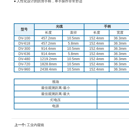
● 人性化设计的防滑手柄，单手操作非常舒适
光缆
手柄
型号
长度
直径
长度
宽度
DV-100
457.2mm
10.5mm
152.4mm
36.3mm
DV-618
457.2mm
5.8mm
152.4mm
36.3mm
DV-300
914.4mm
10.5mm
152.4mm
36.3mm
DV-636
914.4mm
5.8mm
152.4mm
36.3mm
DV-480
1219.2mm
10.5mm
152.4mm
36.3mm
DV-720
1828.8mm
10.5mm
152.4mm
36.3mm
DV-960
2438.4mm
10.5mm
152.4mm
36.3mm
视场
最佳观测距离-最小
最佳观测距离-最大
灯电压
电源
上一个:
工业内窥镜