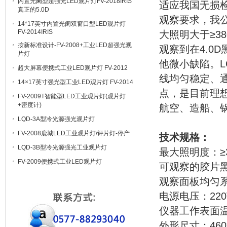
内置光阑型超强光LED观片灯FV-2018IRIS
适应我国无损
真正的5.0D
观察要求，我公
14*17英寸内置光阑双窗口型LED观片灯
FV-2014IRIS
大照明大于≥3
按新标准设计-FV-2008+工业LED超强光观
观察到在4.0
片灯
他微小缺陷。L
超大屏幕便携式工业LED观片灯 FV-2012
线均匀稳定、
14×17英寸强光型工业LED观片灯 FV-2014
点，是目前理
FV-2009T智能型LED工业观片灯(观片灯
+密度计)
航空、造船、
LQD-3A型冷光源强光观片灯
FV-2008鹿城LED工业观片灯/评片灯-停产
技术规格：
LQD-3B型冷光源强光工业观片灯
最大照明度：≥38
FV-2009便携式工业LED观片灯
可观察的胶片黑
观察面板均匀系数
电源电压：220
仪器工作表面温
外形尺寸：460x